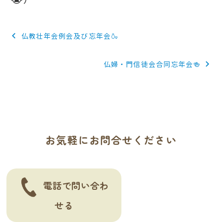
投
仏教壮年会例会及び忘年会🍶
稿
仏婦・門信徒会合同忘年会🍻
ナ
ビ
ゲ
ー
お気軽にお問合せください
シ
ョ
ン
電話で問い合わ
せる