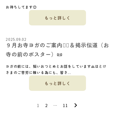
お待ちしてます😊
もっと詳しく
2025.09.02
９月お寺ヨガのご案内🧘‍♀️＆掲示伝道（お
寺の前のポスター）📜
ヨガの前には、短いおつとめとお話をしています🙏ほとけ
さまのご苦労に報いる為にも、皆さ...
もっと詳しく
次
投
1
2
…
11
の