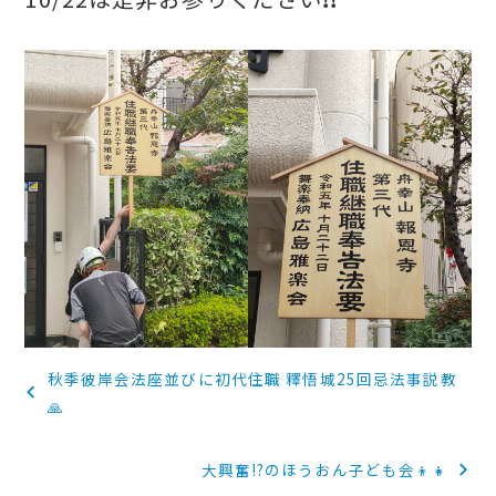
投
秋季彼岸会法座並びに初代住職 釋悟城25回忌法事説教
稿
🙏
ナ
大興奮!?のほうおん子ども会👦👧
ビ