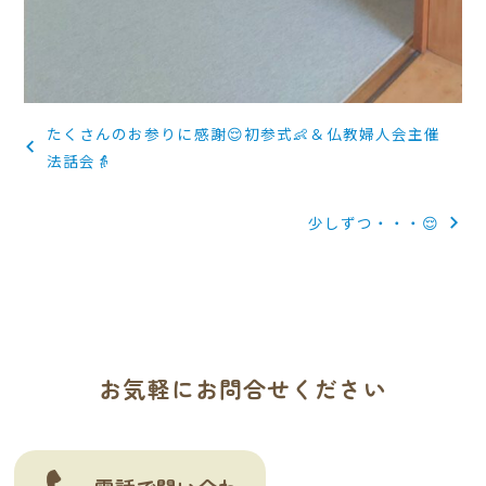
投
たくさんのお参りに感謝😌初参式👶＆仏教婦人会主催
稿
法話会👵
ナ
少しずつ・・・😌
ビ
ゲ
ー
シ
お気軽にお問合せください
ョ
ン