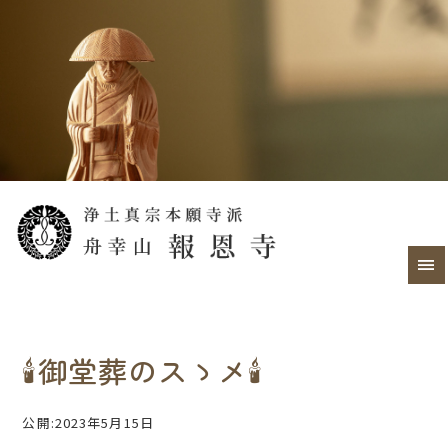
🕯御堂葬のスゝメ🕯
公開:2023年5月15日