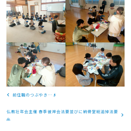
投
前住職のつぶやき…👴
稿
仏教壮年会主催 春季彼岸会法要並びに納骨堂総追悼法要
ナ
🙏
ビ