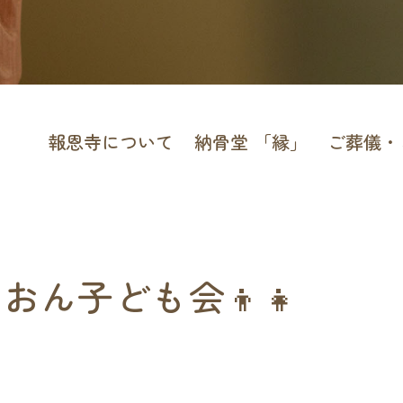
報恩寺について
納骨堂 「縁」
ご葬儀・
おん子ども会👦👧