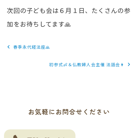
次回の子ども会は６月１日、たくさんの参
加をお待ちしてます🙏
投
春季永代経法座🙏
稿
初参式👶＆仏教婦人会主催 法話会👩
ナ
ビ
ゲ
ー
お気軽にお問合せください
シ
ョ
ン