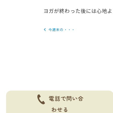
ヨガが終わった後には心地よ
投
今週末の・・・
稿
ナ
ビ
ゲ
ー
シ
ョ
電話で問い合
ン
わせる