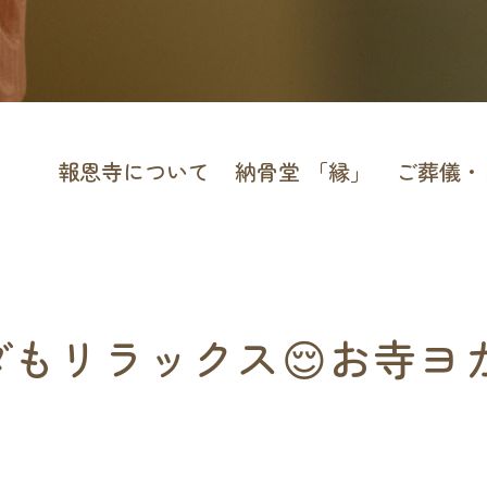
報恩寺について
納骨堂 「縁」
ご葬儀・
もリラックス😌お寺ヨ