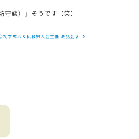
（坊守談）」そうです（笑）
初参式👶＆仏教婦人会主催 法話会👵