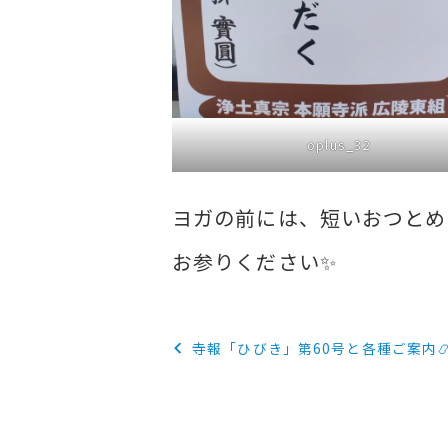
oplus_32
ヨガの前には、短いおつとめ
お参りください✨️
投
寺報「ひびき」第60号と各種ご案内
稿
ナ
ビ