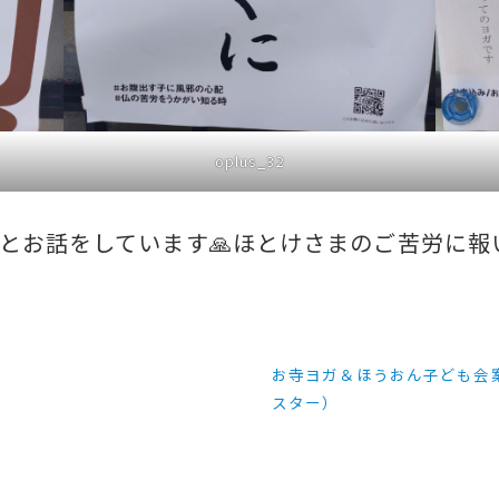
oplus_32
とお話をしています🙏ほとけさまのご苦労に報
お寺ヨガ＆ほうおん子ども会

スター）