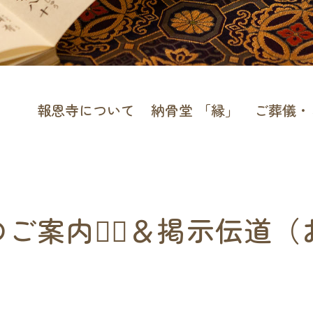
報恩寺について
納骨堂 「縁」
ご葬儀・
ご案内🧘‍♀️＆掲示伝道