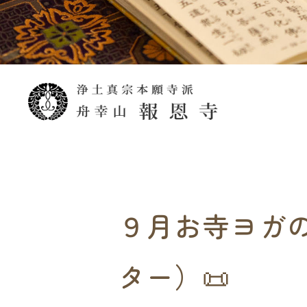
９月お寺ヨガの
ター）📜