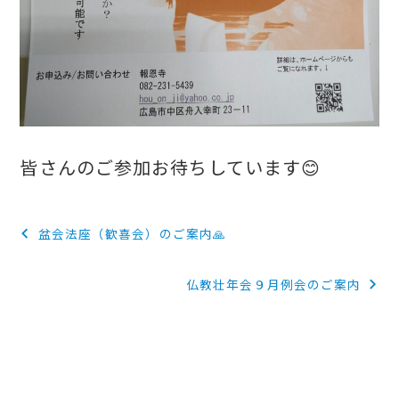
皆さんのご参加お待ちしています😊
投
盆会法座（歓喜会）のご案内🙏
稿
仏教壮年会９月例会のご案内
ナ
ビ
ゲ
ー