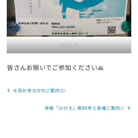
oplus_32
皆さんお揃いでご参加ください🙏
投
６月お寺ヨガのご案内🧘‍♀️
稿
寺報「ひびき」第60号と各種ご案内📿
ナ
ビ
ゲ