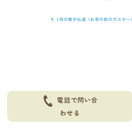
投
1月の掲示伝道（お寺の前のポスター
稿
ナ
ビ
ゲ
ー
シ
ョ
電話で問い合
ン
わせる