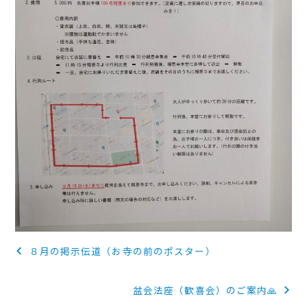
投
８月の掲示伝道（お寺の前のポスター）
稿
盆会法座（歓喜会）のご案内🙏
ナ